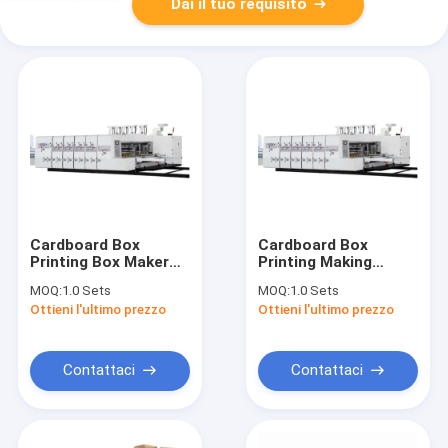
Dai il tuo requisito
Cardboard Box
Cardboard Box
Printing Box Maker
Printing Making
1200*2400mm Flexo
Rotary Die Cutter
MOQ:
1.0 Sets
MOQ:
1.0 Sets
Two Color Printer
and Printer Slotter
Ottieni l'ultimo prezzo
Ottieni l'ultimo prezzo
Case Maker Cartonn
Corrugated Solution
Slotter With Folder
Flexo Folder Gluer
Gluer
Contattaci
Contattaci