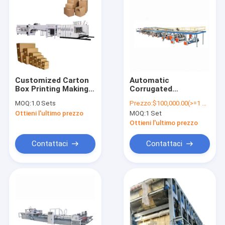
Customized Carton
Automatic
Box Printing Making
Corrugated
Cardboard Box
Corrugated
MOQ:
1.0 Sets
Prezzo:
$100,000.00(>=1 Sets)
Making Machine
Cardboard Paper Box
Ottieni l'ultimo prezzo
MOQ:
1 Set
Small In A Line 3
Making Machine Price
Color Flexo Folder
Ottieni l'ultimo prezzo
Gluer Machine For
Sale
Contattaci
Contattaci
Casa
prodotti
Chi siamo