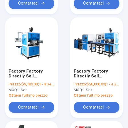
Contattaci
Contattaci
Factory Factory
Factory Factory
Directly Sell
Directly Sell
Automatic Rigid Gift
Innovator Automatic
Prezzo:
$9,100.00(1 - 4 Sets) $8,260.00(>=5 Sets)
Prezzo:
$28,000.00(1 - 4 Sets) $10,500.00(>=5 Sets)
Paper Box Setting
Cardboard Rigid Box
MOQ:
1 Set
MOQ:
1 Set
Size Forming
Industrial Package
Packaging Making
Wrapping Making
Ottieni l'ultimo prezzo
Ottieni l'ultimo prezzo
Machine
Machine
Contattaci
Contattaci