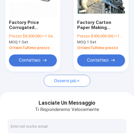
Contattaci
Factory Price
Factory Carton
Corrugated
Paper Making
macchina di carta dell'incartonamento
Cardboard Making
Machine 2200mm,
Prezzo:
$8,500.00(>=1 Sets)
Prezzo:
$300,000.00(>=1 Sets)
High Speed ​​Fully
30t
MOQ:
1 Set
MOQ:
1 Set
Automatic Folder
Macchina dell'incartonamento del cartone
Gluer Machine For
Ottieni l'ultimo prezzo
Ottieni l'ultimo prezzo
Corrugated
Cardboard Box
macchina dell'incartonamento della pizza
Contattaci
Contattaci
Macchina per la produzione di scatole di imballaggio
Osservi più
Macchina di produzione di scatole modulare
Portare via macchina per fabbricare scatole
Lasciate Un Messaggio
Ti Risponderemo Velocemente
Macchina per la fabbricazione di scatole stampate
Macchina per la fabbricazione di scatole mobili