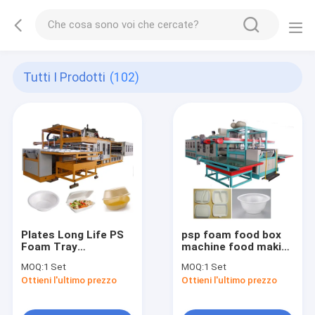
Tutti I Prodotti
(102)
Plates Long Life PS
psp foam food box
Foam Tray
machine food making
Styrofoam Food Box
supply ps tray
MOQ:
1 Set
MOQ:
1 Set
Making Machine
production line
Ottieni l'ultimo prezzo
Ottieni l'ultimo prezzo