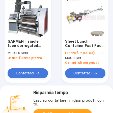
GARMENT single
Sheet Lunch
face corrugated
Container Fast Food
paperboaed
Box Production Line
MOQ:
1.0 Sets
Prezzo:
$95,000.00(1 - 1 Sets) $10,000.00(>=2 Sets)
production line
Making Machine
Ottieni l'ultimo prezzo
MOQ:
1 Set
cardboard box
making machine
Ottieni l'ultimo prezzo
Contattaci
Contattaci
Risparmia tempo
Lasciaci contattare i migliori prodotti con
te.