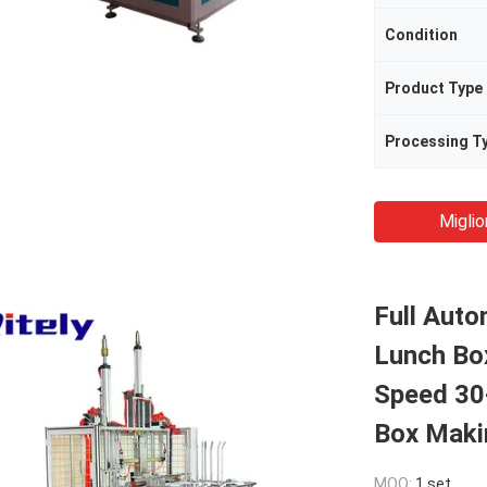
Condition
Product Type
Processing T
Miglio
Full Auto
Lunch Bo
Speed ​​
Box Maki
MOQ:
1 set