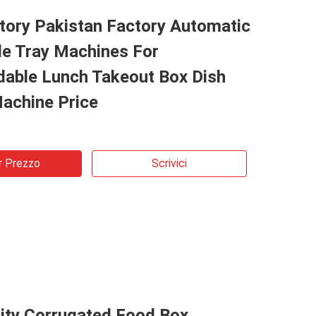
tory Pakistan Factory Automatic
le Tray Machines For
dable Lunch Takeout Box Dish
achine Price
r Prezzo
Scrivici
lity Corrugated Food Box