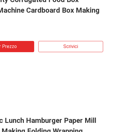
Machine Cardboard Box Making
r Prezzo
Scrivici
c Lunch Hamburger Paper Mill
 Making Folding Wrapping