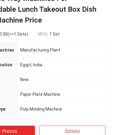
dable Lunch Takeout Box Dish
achine Price
0.00(>=1 Sets)
MOQ:
1 Set
ustries
Manufacturing Plant
cation
Egypt, India
New
Paper Plate Machine
ype
Pulp Molding Machine
r Prezzo
Scrivici