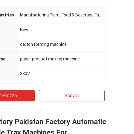
ustries
Manufacturing Plant, Food & Beverage Factory, Restaurant, Food Shop, Printing Shops, Food & Beverage Shops
New
carton forming machine
ype
paper product making machine
380V
r Prezzo
Scrivici
tory Pakistan Factory Automatic
le Tray Machines For