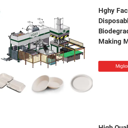
Hghy Fac
Disposab
Biodegra
Making M
Miglio
High Qua