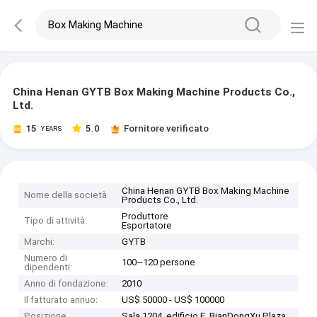
China Henan GYTB Box Making Machine Products Co.,
Ltd.
15
5.0
Fornitore verificato
YEARS
China Henan GYTB Box Making Machine
Nome della società
Products Co., Ltd.
Produttore
Tipo di attività:
Esportatore
Marchi:
GYTB
Numero di
100~120 persone
dipendenti:
Anno di fondazione:
2010
Il fatturato annuo:
US$ 50000 - US$ 100000
Posizione
Sala 1204, edificio E, BianDongXu Plaza,