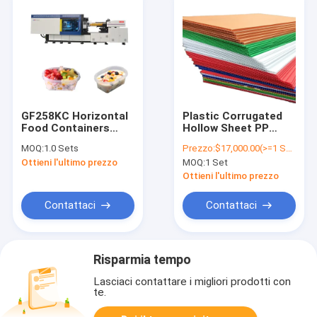
GF258KC Horizontal
Plastic Corrugated
Food Containers
Hollow Sheet PP
Injection Molding
Cardboard Box
MOQ:
1.0 Sets
Prezzo:
$17,000.00(>=1 Sets)
Machine Cutlery
Making Machine
Ottieni l'ultimo prezzo
MOQ:
1 Set
Making Machine
Ottieni l'ultimo prezzo
Contattaci
Contattaci
Risparmia tempo
Lasciaci contattare i migliori prodotti con
te.