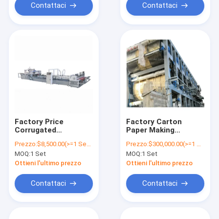
Contattaci
Contattaci
Factory Price
Factory Carton
Corrugated
Paper Making
Cardboard Making
Machine 2200mm,
Prezzo:
$8,500.00(>=1 Sets)
Prezzo:
$300,000.00(>=1 Sets)
High Speed ​​Fully
30t
MOQ:
1 Set
MOQ:
1 Set
Automatic Folder
Gluer Machine For
Ottieni l'ultimo prezzo
Ottieni l'ultimo prezzo
Corrugated
Cardboard Box
Contattaci
Contattaci