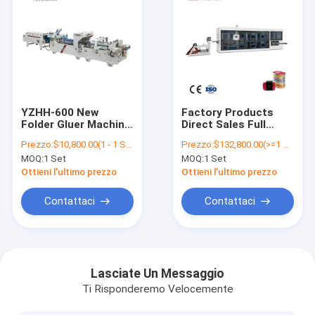
YZHH-600 New
Factory Products
Folder Gluer Machine
Direct Sales Full
Carton Box Making
Automatic Plastic
Prezzo:
$10,800.00(1 - 1 Sets) $10,500.00(2 - 2 Sets) $10,300.00(>=3 Sets)
Prezzo:
$132,800.00(>=1 Sets)
Machine Garment
Positive And
MOQ:
1 Set
MOQ:
1 Set
Shops Machine
Negative Pressure
2021made in China
Pet Thermoforming
Ottieni l'ultimo prezzo
Ottieni l'ultimo prezzo
Plastic Box Making
Machine
Contattaci
Contattaci
Manufacturer
Casa
prodotti
Lasciate Un Messaggio
Ti Risponderemo Velocemente
Chi siamo