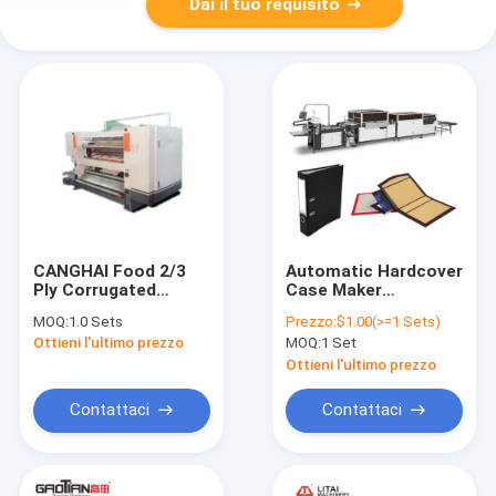
Dai il tuo requisito
CANGHAI Food 2/3
Automatic Hardcover
Ply Corrugated
Case Maker
Cardboard
Hardcover Book
MOQ:
1.0 Sets
Prezzo:
$1.00(>=1 Sets)
Production Line
Packing Machine
Ottieni l'ultimo prezzo
MOQ:
1 Set
Corrugated
Case Making Machine
Cardboard Box
Ottieni l'ultimo prezzo
Making Machine
Contattaci
Contattaci