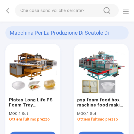
Macchina Per La Produzione Di Scatole Di
Imballaggio
(10)
Plates Long Life PS
psp foam food box
Foam Tray
machine food making
Styrofoam Food Box
supply ps tray
MOQ:
1 Set
MOQ:
1 Set
Making Machine
production line
Ottieni l'ultimo prezzo
Ottieni l'ultimo prezzo