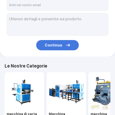
Contattaci
macchina di carta dell'incartonamento
Macchina dell'incartonamento del cartone
Continua
macchina dell'incartonamento della pizza
Macchina per la produzione di scatole di imballaggio
Le Nostre Categorie
Macchina di produzione di scatole modulare
Portare via macchina per fabbricare scatole
Macchina per la fabbricazione di scatole stampate
Macchina per la fabbricazione di scatole mobili
macchina di carta
Macchina
macchina